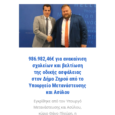
986.982,46€ για ανακαίνιση
σχολείων και βελτίωση
της οδικής ασφάλειας
στον Δήμο Ζηρού από το
Υπουργείο Μετανάστευσης
και Ασύλου
Εγκρίθηκε από τον Υπουργό
Μετανάστευσης και Ασύλου,
κύριο Θάνο Πλεύρη, η