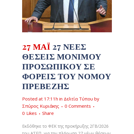
27 ΜΑΪ́
27 ΝΈΕΣ
ΘΈΣΕΙΣ ΜΌΝΙΜΟΥ
ΠΡΟΣΩΠΙΚΟΎ ΣΕ
ΦΟΡΕΊΣ ΤΟΥ ΝΟΜΟΎ
ΠΡΕΒΈΖΗΣ
Posted at 17:11h
in
Δελτία Τύπου
by
Σπύρος Κυριάκης
0 Comments
0
Likes
Share
Εκδόθηκε το ΦΕΚ της προκήρυξης 2ΓΒ/2026
του ΑΣΕΠ, για την πλήρωση 27 νέων θέσεων