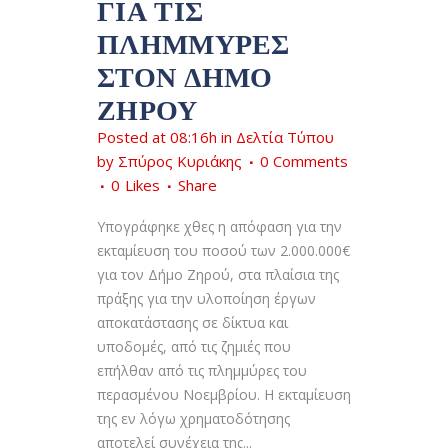
ΓΙΑ ΤΙΣ
ΠΛΗΜΜΎΡΕΣ
ΣΤΟΝ ΔΉΜΟ
ΖΗΡΟΎ
Posted at 08:16h
in
Δελτία Τύπου
by
Σπύρος Κυριάκης
0 Comments
0
Likes
Share
Υπογράφηκε χθες η απόφαση για την
εκταμίευση του ποσού των 2.000.000€
για τον Δήμο Ζηρού, στα πλαίσια της
πράξης για την υλοποίηση έργων
αποκατάστασης σε δίκτυα και
υποδομές, από τις ζημιές που
επήλθαν από τις πλημμύρες του
περασμένου Νοεμβρίου. Η εκταμίευση
της εν λόγω χρηματοδότησης
αποτελεί συνέχεια της...