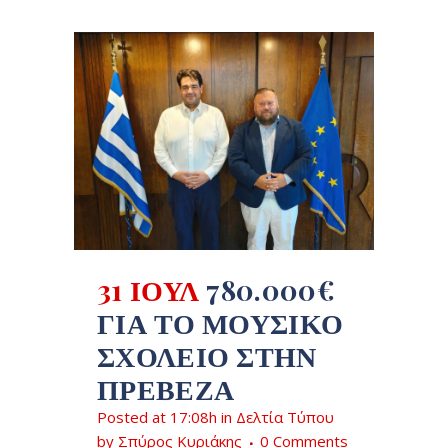
31 ΙΟΎΛ
780.000€
ΓΙΑ ΤΟ ΜΟΥΣΙΚΌ
ΣΧΟΛΕΊΟ ΣΤΗΝ
ΠΡΈΒΕΖΑ
Posted at 17:08h
in
Δελτία Τύπου
by
Σπύρος Κυριάκης
0 Comments