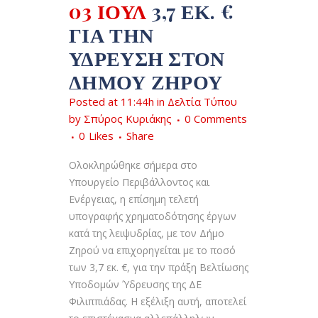
03 ΙΟΎΛ
3,7 ΕΚ. €
ΓΙΑ ΤΗΝ
ΎΔΡΕΥΣΗ ΣΤΟΝ
ΔΉΜΟΥ ΖΗΡΟΎ
Posted at 11:44h
in
Δελτία Τύπου
by
Σπύρος Κυριάκης
0 Comments
0
Likes
Share
Ολοκληρώθηκε σήμερα στο
Υπουργείο Περιβάλλοντος και
Ενέργειας, η επίσημη τελετή
υπογραφής χρηματοδότησης έργων
κατά της λειψυδρίας, με τον Δήμο
Ζηρού να επιχορηγείται με το ποσό
των 3,7 εκ. €, για την πράξη Βελτίωσης
Υποδομών Ύδρευσης της ΔΕ
Φιλιππιάδας. Η εξέλιξη αυτή, αποτελεί