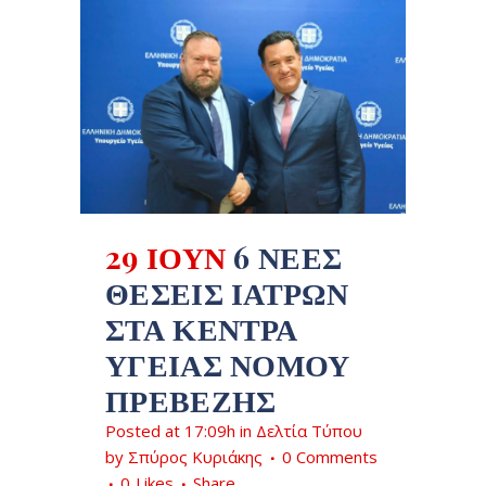
29 ΙΟΎΝ
6 ΝΈΕΣ
ΘΈΣΕΙΣ ΙΑΤΡΏΝ
ΣΤΑ ΚΈΝΤΡΑ
ΥΓΕΊΑΣ ΝΟΜΟΎ
ΠΡΕΒΈΖΗΣ
Posted at 17:09h
in
Δελτία Τύπου
by
Σπύρος Κυριάκης
0 Comments
0
Likes
Share