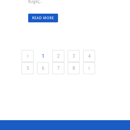
Ευχές...
READ MORE
1
2
3
4
5
6
7
8