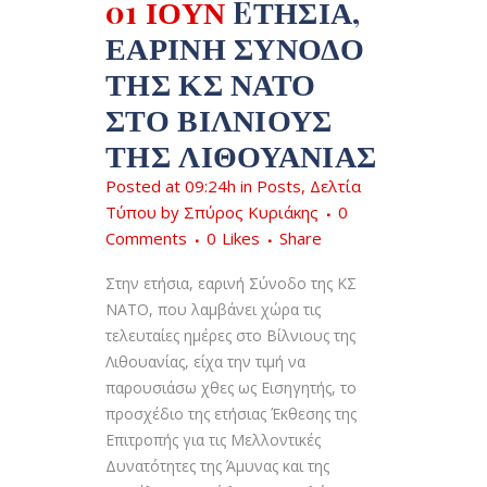
01 ΙΟΎΝ
EΤΉΣΙΑ,
ΕΑΡΙΝΉ ΣΎΝΟΔΟ
ΤΗΣ ΚΣ ΝΑΤΟ
ΣΤΟ ΒΊΛΝΙΟΥΣ
ΤΗΣ ΛΙΘΟΥΑΝΊΑΣ
Posted at 09:24h
in
Posts
,
Δελτία
Τύπου
by
Σπύρος Κυριάκης
0
Comments
0
Likes
Share
Στην ετήσια, εαρινή Σύνοδο της ΚΣ
ΝΑΤΟ, που λαμβάνει χώρα τις
τελευταίες ημέρες στο Βίλνιους της
Λιθουανίας, είχα την τιμή να
παρουσιάσω χθες ως Εισηγητής, το
προσχέδιο της ετήσιας Έκθεσης της
Επιτροπής για τις Μελλοντικές
Δυνατότητες της Άμυνας και της