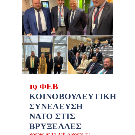
19 ΦΕΒ
ΚΟΙΝΟΒΟΥΛΕΥΤΙΚΉ
ΣΥΝΈΛΕΥΣΗ
ΝΑΤΟ ΣΤΙΣ
ΒΡΥΞΈΛΛΕΣ
Posted at 11:34h
in
Posts
by