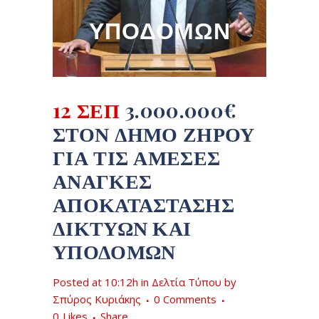
ΥΠΟΔΟΜΏΝ
12 ΣΕΠ
3.000.000€
ΣΤΟΝ ΔΉΜΟ ΖΗΡΟΎ
ΓΙΑ ΤΙΣ ΆΜΕΣΕΣ
ΑΝΆΓΚΕΣ
ΑΠΟΚΑΤΆΣΤΑΣΗΣ
ΔΙΚΤΎΩΝ ΚΑΙ
ΥΠΟΔΟΜΏΝ
Posted at 10:12h
in
Δελτία Τύπου
by
Σπύρος Κυριάκης
0 Comments
0
Likes
Share