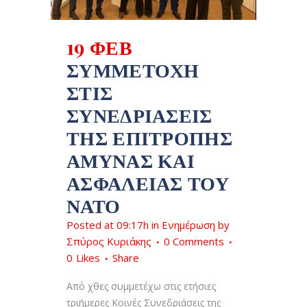
19 ΦΕΒ
ΣΥΜΜΕΤΟΧΉ
ΣΤΙΣ
ΣΥΝΕΔΡΙΆΣΕΙΣ
ΤΗΣ ΕΠΙΤΡΟΠΉΣ
ΆΜΥΝΑΣ ΚΑΙ
ΑΣΦΆΛΕΙΑΣ ΤΟΥ
ΝΑΤΟ
Posted at 09:17h
in
Ενημέρωση
by
Σπύρος Κυριάκης
0 Comments
0
Likes
Share
Aπό χθες συμμετέχω στις ετήσιες
τριήμερες Κοινές Συνεδριάσεις της