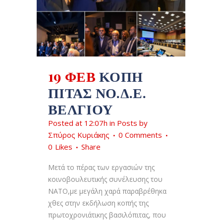
19 ΦΕΒ
ΚΟΠΉ
ΠΊΤΑΣ ΝΟ.Δ.Ε.
ΒΕΛΓΊΟΥ
Posted at 12:07h
in
Posts
by
Σπύρος Κυριάκης
0 Comments
0
Likes
Share
Μετά το πέρας των εργασιών της
κοινοβουλευτικής συνέλευσης του
ΝΑΤΟ,με μεγάλη χαρά παραβρέθηκα
χθες στην εκδήλωση κοπής της
πρωτοχρονιάτικης βασιλόπιτας, που