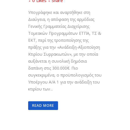
0
Likes
Share
Υπογράφηκε και αναρτήθηκε στη
Διαύγεια, η απόφαση της αρμόδιας
Γενικής Γραμματείας Διαχείρισης
Τομεακών Προγραμμάτων ΕΤΠΑ, ΤΣ &
ΕΚΤ, περί της τροποποίησης της
πράξης για την «Ανάδειξη-Αξιοποίηση
Κτιρίου Συρρακιωτών», με την οποία
αυξάνεται η συνολική δημόσια
δαπάνη στις 300.000€. Πιο
συγκεκριμένα, ο προϋπολογισμός του
Υποέργου Α/Α 1 για την ανάδειξη του
κτιρίου των...
READ MORE