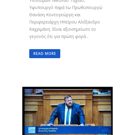
Υποδομών Νικόλαο Ταχιάο,
Υφυπουργό παρά τω Πρωθυπουργώ
Θανάση Κοντογεώργη και
Περιφερειάρχη Ηπείρου Αλέξανδρο
Καχριμάνη. Είναι αξιοσημείωτο το
γεγονός ότι για πρώτη φορά...
READ MORE