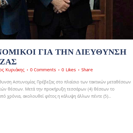
ΝΟΜΙΚΟΊ ΓΙΑ ΤΗΝ ΔΙΕΎΘΥΝΣΗ
ΖΑΣ
ος Κυριάκης
0 Comments
0
Likes
Share
ύθυνση Αστυνομίας Πρέβεζας στο πλαίσιο των τακτικών μεταθέσεων
ικών θέσεων. Μετά την προκήρυξη τεσσάρων (4) θέσεων το
πό χρόνια, ακολουθεί φέτος η κάλυψη άλλων πέντε (5)...